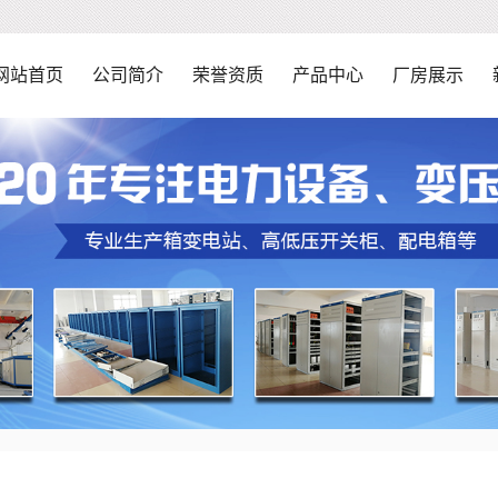
网站首页
公司简介
荣誉资质
产品中心
厂房展示
公司简介
企业资质证书
GGD交流低压配电
车间环境
企业方针
产品资质证书
XM系列低压配电箱
设备展示
组织框架
XL-21交流动力
工地现场
GCK型低压抽出
GCS型低压抽出
GGJ低压无功功
HXGN-12交
KYN28-12
YBM-12/0.4