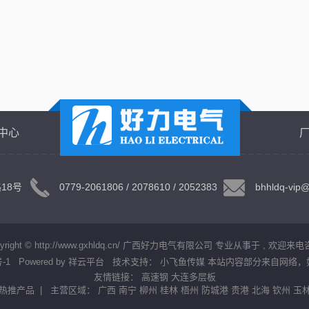
中心
路18号
0779-2061806 / 2078610 / 2052383
bhhldq-v
pyright © http://www.gxhldq.cn/ 广西好力电气有限公司 专业从事于 , 欢迎来电
-1
Powered by
祥云平台
技术支持：
小飞鱼传媒 本站内容部分来自网络，
友情链接：
高速钢
大连多层板
热推产品
| 主营区域：
广西
南宁
柳州
桂林
梧州
防城港
贵港
北海
钦州
玉