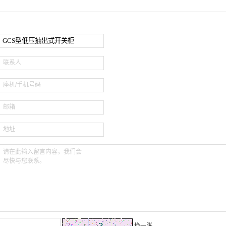
台架低压柜
低压成套开关设备
联系人
座机/手机号码
邮箱
地址
请在此输入留言内容，我们会
尽快与您联系。