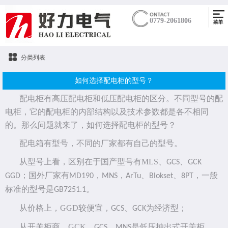
0779-2061806
分类列表
如何选择配电柜的型号？
配电柜有高压配电柜和低压配电柜的区分。不同型号的配
电柜，它的配电柜的内部结构以及技术参数都是各不相同
的。那么问题就来了，如何选择配电柜的型号？
配电箱有型号，不同的厂家都有自己的型号。
从型号上看，区别在于国产型号有
MLS
、
、
GCS
GCK
；国外厂家有
，
，
、
、
，一般
GGD
MD190
MNS
ArTu
Blokset
8PT
标准的型号是
。
GB7251.1
从价格上，
GGD
较便宜，
、
为经济型；
GCS
GCK
从开关柜商，
GCK
、
、
是低压抽出式开关柜，
GCS
MNS