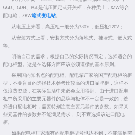
、
、
是低压固定式开关柜；在种类上，
综合
GGD
GDH
PGL
XZW
配电箱，
箱式变电站
。
ZBW
从电压上来看，高压柜一般分为
380V
，低压柜
；
220V
从安装方式上看，安装方式分为落地式、挂墙式、嵌入式
等。
明确自己的需求，根据自己的实际情况而定，选择适合的
配电柜型。这是在选择方面应该必须遵循的基本原则。
采用国内知名点的配电枢、配电箱厂家的国产配电柜的柜
型，不要盲目的选择技术参考比较高的进口品牌柜，这样不
仅浪费资源，在实际生活中未必会应用得到。由于进口配电
柜中所采用的主要元器件的品牌与柜体不一定是一致的，选
择进口配电柜时，需要特别注意主要元器件的参数。如果某
些元器件的参数并不能满足需求，
则不宜选择该进口配电
柜。
如果配电柜厂家现有的配电柜型号也达不到，不能满足需